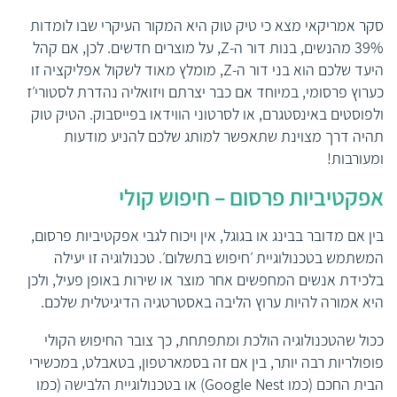
סקר אמריקאי מצא כי טיק טוק היא המקור העיקרי שבו לומדות
39% מהנשים, בנות דור ה-
Z
, על מוצרים חדשים. לכן, אם קהל
היעד שלכם הוא בני דור ה-
Z
, מומלץ מאוד לשקול אפליקציה זו
כערוץ פרסומי, במיוחד אם כבר יצרתם ויזואליה נהדרת לסטורי׳ז
ולפוסטים באינסטגרם, או לסרטוני הווידאו בפייסבוק. הטיק טוק
תהיה דרך מצוינת שתאפשר למותג שלכם להניע מודעות
ומעורבות!
אפקטיביות פרסום – חיפוש קולי
בין אם מדובר בבינג או בגוגל, אין ויכוח לגבי
אפקטיביות פרסום
,
המשתמש בטכנולוגיית ׳חיפוש בתשלום׳. טכנולוגיה זו יעילה
בלכידת אנשים המחפשים אחר מוצר או שירות באופן פעיל, ולכן
היא אמורה להיות ערוץ הליבה באסטרטגיה הדיגיטלית שלכם.
ככול שהטכנולוגיה הולכת ומתפתחת, כך צובר החיפוש הקולי
פופולריות רבה יותר, בין אם זה בסמארטפון, בטאבלט, במכשירי
הבית החכם (כמו
Google Nest
) או בטכנולוגיית הלבישה (כמו