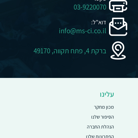
טלפון:
03-9220099
עלינו
פקס:
מכון מחקר
03-9220070
הסיפור שלנו
הנהלת החברה
דוא"ל:
הפתרונות שלנו