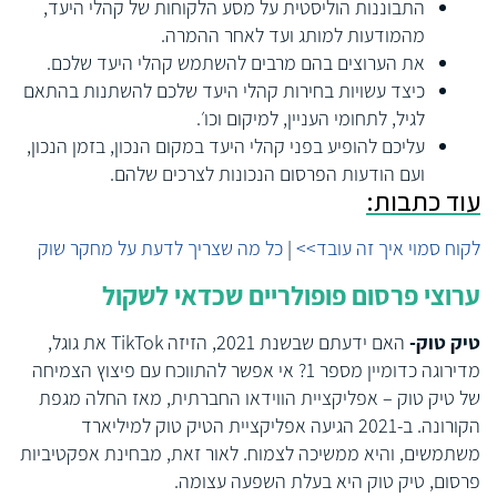
התבוננות הוליסטית על מסע הלקוחות של קהלי היעד,
מהמודעות למותג ועד לאחר ההמרה.
את הערוצים בהם מרבים להשתמש קהלי היעד שלכם.
כיצד עשויות בחירות קהלי היעד שלכם להשתנות בהתאם
לגיל, לתחומי העניין, למיקום וכו׳.
עליכם להופיע בפני קהלי היעד במקום הנכון, בזמן הנכון,
ועם הודעות הפרסום הנכונות לצרכים שלהם.
עוד כתבות:
לקוח סמוי איך זה עובד>>
|
כל מה שצריך לדעת על מחקר שוק
ערוצי פרסום פופולריים שכדאי לשקול
טיק טוק-
האם ידעתם שבשנת 2021, הזיזה
TikTok
את גוגל,
מדירוגה כדומיין מספר 1? אי אפשר להתווכח עם פיצוץ הצמיחה
של טיק טוק – אפליקציית הווידאו החברתית, מאז החלה מגפת
הקורונה. ב-2021 הגיעה אפליקציית הטיק טוק למיליארד
משתמשים, והיא ממשיכה לצמוח. לאור זאת, מבחינת
אפקטיביות
פרסום
, טיק טוק היא בעלת השפעה עצומה.